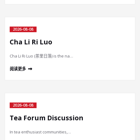
2026-08-08
Cha Li Ri Luo
Cha Li Ri Luo (茶里日落) is the na…
阅读更多
2026-08-08
Tea Forum Discussion
In tea enthusiast communities,…