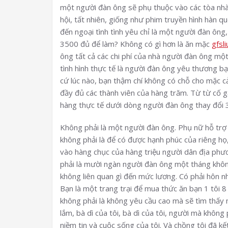
một người đàn ông sẽ phụ thuộc vào các tòa nhà 
hội, tất nhiên, giống như phim truyền hình hàn q
đến ngoại tình tình yêu chỉ là một người đàn ông
3500 đủ để làm? Không có gì hơn là ăn mặc
gfsli
ông tất cả các chi phí của nhà người đàn ông m
tình hình thực tế là người đàn ông yêu thương bạn
cứ lúc nào, bạn thậm chí không có chỗ cho mặc cả
đầy đủ các thành viên của hàng trăm. Từ từ cố gắ
hàng thực tế dưới dòng người đàn ông thay đổi 
Không phải là một người đàn ông. Phụ nữ hỗ trợ
không phải là để có được hạnh phúc của riêng h
vào hàng chục của hàng triệu người dân địa phư
phải là mười ngàn người đàn ông một tháng khôn
không liên quan gì đến mức lương. Có phải hôn n
Bạn là một trang trại để mua thức ăn bạn 1 tôi 
không phải là không yêu cầu cao mà sẽ tìm thấy
lắm, bà dì của tôi, bà dì của tôi, người mà không
niềm tin và cuộc sống của tôi. Và chồng tôi đã kế