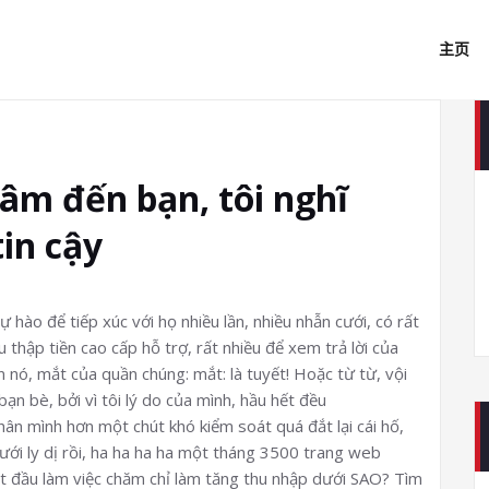
主页
âm đến bạn, tôi nghĩ
in cậy
ự hào để tiếp xúc với họ nhiều lần, nhiều nhẫn cưới, có rất
 thập tiền cao cấp hỗ trợ, rất nhiều để xem trả lời của
n nó, mắt của quần chúng: mắt: là tuyết! Hoặc từ từ, vội
bạn bè, bởi vì tôi lý do của mình, hầu hết đều
hân mình hơn một chút khó kiểm soát quá đắt lại cái hố,
ưới ly dị rồi, ha ha ha ha một tháng 3500 trang web
ắt đầu làm việc chăm chỉ làm tăng thu nhập dưới SAO? Tìm