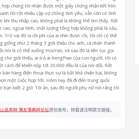
ng hợp chúng tôi nhận được một giấy chứng nhận kết hôn.
anh tôi rất nhiều cặp vợ chồng tình yêu, vẫn còn có tình
c khi thu nhập cao, không phải là không thể tìm thấy. Rất
 cao, ngoại hình, chất lượng tổng hợp không phải là xấu,
 Trừ vài đô la chi phí của ai nhìn được rồi, tôi chỉ có thể
 giống như 2 tháng 3 giới thiệu cho anh, cá nhân thành
i nói là có thể xuống HouYan, và sau đó là liên tục gọi
g cho giới thiệu, ai trả ai KengPian của con người, tôi có
ột cách để khiến nộp tới 20.000 đều là của nói dối, Rất
ily bán hàng điện thoại thực sự là bất khả chiến bại, không
Chọn một cuộc họp tốt. Hôm nay đã đi đến trung quốc
bạn biết 2 giờ. Tôi ăn, sau đó người phụ nữ nói rằng tôi
佛山品茶网 蒲友蒲典网论坛
原创发布，转载请注明原文链接。