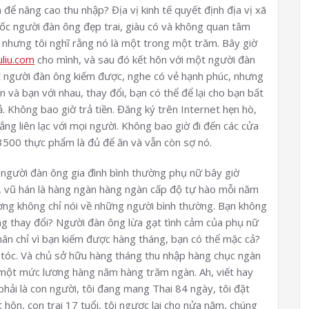
để nâng cao thu nhập? Địa vị kinh tế quyết định địa vị xã
uốc người đàn ông đẹp trai, giàu có và không quan tâm
, nhưng tôi nghĩ rằng nó là một trong một trăm. Bây giờ
uliu.com
cho mình, và sau đó kết hôn với một người đàn
ột người đàn ông kiếm được, nghe có vẻ hạnh phúc, nhưng
 và bạn với nhau, thay đổi, bạn có thể để lại cho bạn bất
. Không bao giờ trả tiền. Đăng ký trên Internet hẹn hò,
ng liên lạc với mọi người. Không bao giờ đi đến các cửa
3500 thực phẩm là đủ để ăn và vẫn còn sợ nó.
 người đàn ông gia đình bình thường phụ nữ bây giờ
ọ, vũ hán là hàng ngàn hàng ngàn cấp độ tự hào mỗi năm
ơng không chỉ nói về những người bình thường. Bạn không
g thay đổi? Người đàn ông lừa gạt tình cảm của phụ nữ
hân chỉ vì bạn kiếm được hàng tháng, bạn có thể mặc cả?
8 tóc. Và chủ sở hữu hàng tháng thu nhập hàng chục ngàn
 một mức lương hàng năm hàng trăm ngàn. Ah, viết hay
 phải là con người, tôi đang mang Thai 84 ngày, tôi đặt
t hôn, con trai 17 tuổi, tôi ngược lại cho nửa năm, chúng