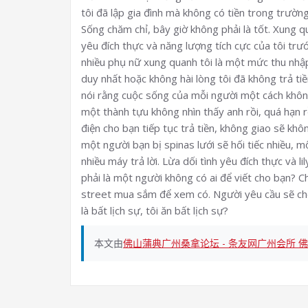
tôi đã lập gia đình mà không có tiền trong trườ
Sống chăm chỉ, bây giờ không phải là tốt. Xung qu
yêu đích thực và năng lượng tích cực của tôi trướ
nhiều phụ nữ xung quanh tôi là một mức thu nhập
duy nhất hoặc không hài lòng tôi đã không trả tiền.
nói rằng cuộc sống của mỗi người một cách không
một thành tựu không nhìn thấy anh rồi, quá hạn rồ
điện cho bạn tiếp tục trả tiền, không giao sẽ khôn
một người bạn bị spinas lưới sẽ hối tiếc nhiều, m
nhiều máy trả lời. Lừa dối tình yêu đích thực và l
phải là một người không có ai để viết cho bạn? 
street mua sắm để xem có. Người yêu cầu sẽ cho 
là bất lịch sự, tôi ăn bất lịch sự?
本文由
佛山蒲典广州桑拿论坛 - 条友网广州会所 