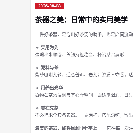
2026-08-08
茶器之美：日常中的实用美学
一件好茶器，是泡出好茶汤的助手，也是席间流动
🔸
实用为先
壶嘴出水顺畅、盖钮持握稳当、杯沿贴合唇形—
🔸
泥料与茶
紫砂吸附茶韵，适合普洱、岩茶；瓷质不夺香，适
🔸
用养出光华
器物在茶汤浸润与掌心摩挲间，会逐渐温润。日常
🔸
美在克制
不必追求全套名家器。一壶两杯，搭配匀称，留出
最美的茶器，终将回到“用”字上
——它在每一次注