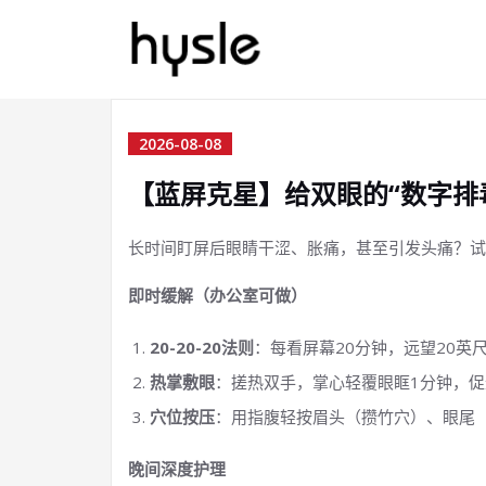
2026-08-08
【蓝屏克星】给双眼的“数字排
长时间盯屏后眼睛干涩、胀痛，甚至引发头痛？试
即时缓解（办公室可做）
20-20-20法则
：每看屏幕20分钟，远望20英
热掌敷眼
：搓热双手，掌心轻覆眼眶1分钟，
穴位按压
：用指腹轻按眉头（攒竹穴）、眼尾（
晚间深度护理