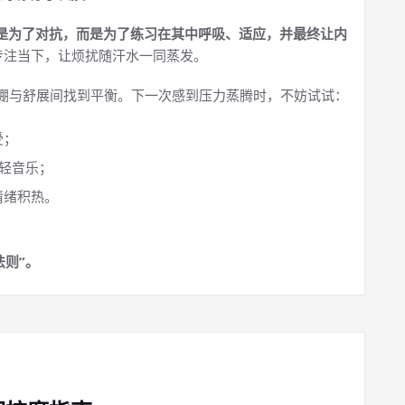
不是为了对抗，而是为了练习在其中呼吸、适应，并最终让内
专注当下，让烦扰随汗水一同蒸发。
紧绷与舒展间找到平衡。下一次感到压力蒸腾时，不妨试试：
受；
轻音乐；
情绪积热。
法则”。