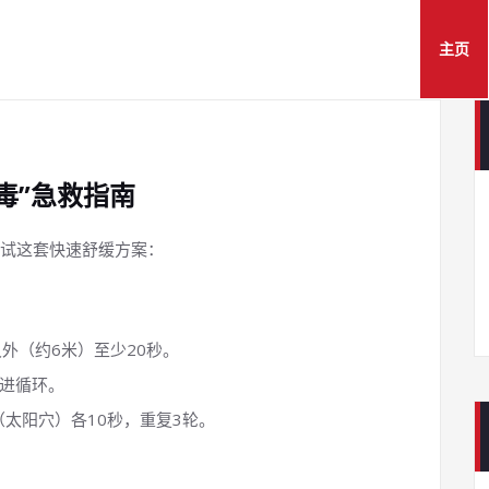
主页
毒”急救指南
试这套快速舒缓方案：
尺外（约6米）至少20秒。
促进循环。
太阳穴）各10秒，重复3轮。