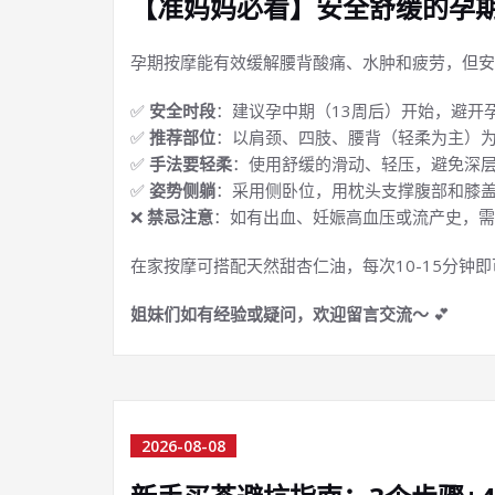
【准妈妈必看】安全舒缓的孕
孕期按摩能有效缓解腰背酸痛、水肿和疲劳，但安
✅
安全时段
：建议孕中期（13周后）开始，避开
✅
推荐部位
：以肩颈、四肢、腰背（轻柔为主）
✅
手法要轻柔
：使用舒缓的滑动、轻压，避免深
✅
姿势侧躺
：采用侧卧位，用枕头支撑腹部和膝
❌
禁忌注意
：如有出血、妊娠高血压或流产史，需
在家按摩可搭配天然甜杏仁油，每次10-15分钟
姐妹们如有经验或疑问，欢迎留言交流～
💕
2026-08-08