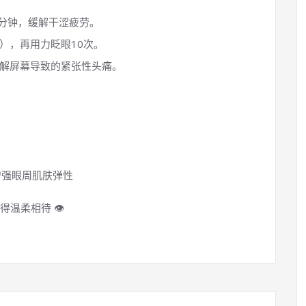
0分钟，缓解干涩疲劳。
），再用力眨眼10次。
缓解屏幕导致的紧张性头痛。
增强眼周肌肤弹性
柔相待 👁️