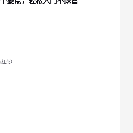
4个要点，轻松入门不踩雷
：
选红茶）