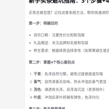
新手买茶避坑指南：3个步骤+
买茶总被忽悠？记住这套系统方法，帮你快速进阶
第一步：明确目的
自饮口粮：注重性价比和耐泡度
礼品赠送：关注品牌知名度和包装
养生需求：根据体质选择茶性（如胃寒避生普
第二步：掌握4个核心鉴别点
干茶
：色泽自然匀整，避免过度艳丽或灰暗
香气
：自然清香无杂味，热水冲泡后香气更显
汤色
：通透有光泽，忌浑浊沉淀（老茶除外）
叶底
：冲泡后茶叶舒展有弹性，色泽均匀
第三步：新手推荐清单