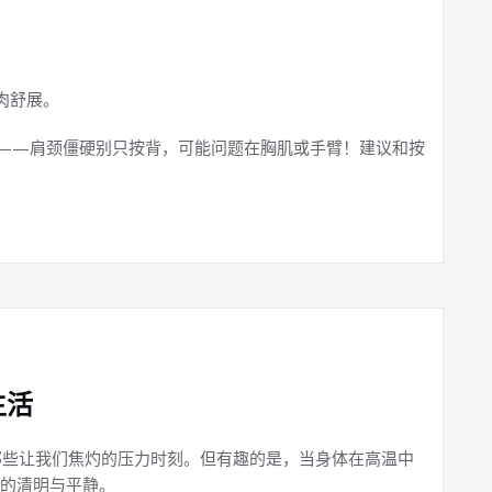
。
肉舒展。
”——肩颈僵硬别只按背，可能问题在胸肌或手臂！建议和按
生活
那些让我们焦灼的压力时刻。但有趣的是，当身体在高温中
的清明与平静。