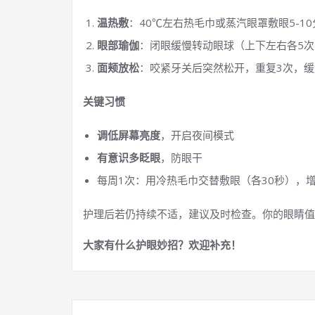
温热敷
：40℃左右热毛巾或蒸汽眼罩敷眼5-1
眼部瑜伽
：闭眼缓慢转动眼球（上下左右各5次
面颊放松
：咬紧牙关后突然松开，重复3次，
关键习惯
调低屏幕亮度
，开启夜间模式
有意识多眨眼
，防眼干
每周1次：用冷热毛巾交替敷眼（各30秒），
护理后若仍持续不适，建议及时检查。你的眼睛值得温
大家有什么护眼妙招？欢迎补充！