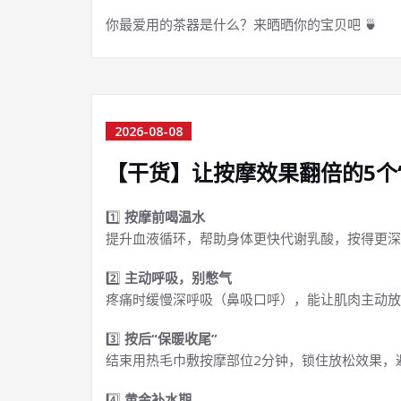
你最爱用的茶器是什么？来晒晒你的宝贝吧 🍵
2026-08-08
【干货】让按摩效果翻倍的5个
1️⃣
按摩前喝温水
提升血液循环，帮助身体更快代谢乳酸，按得更深
2️⃣
主动呼吸，别憋气
疼痛时缓慢深呼吸（鼻吸口呼），能让肌肉主动放
3️⃣
按后“保暖收尾”
结束用热毛巾敷按摩部位2分钟，锁住放松效果，
4️⃣
黄金补水期